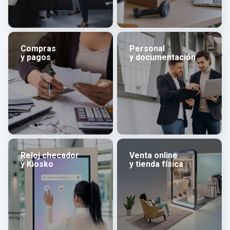
Compras
Personal
y pagos
y documentación
Reloj checador
Venta online
y Kiosko
y tienda física